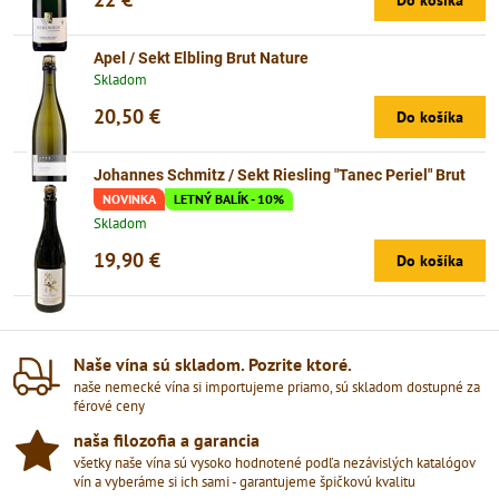
Apel / Sekt Elbling Brut Nature
Skladom
20,50 €
Do košíka
Johannes Schmitz / Sekt Riesling "Tanec Periel" Brut
NOVINKA
LETNÝ BALÍK - 10%
Skladom
19,90 €
Do košíka
Naše vína sú skladom​. Pozrite ktoré​.
naše nemecké vína si importujeme priamo, sú skladom dostupné za
férové ceny
naša filozofia a garancia
všetky naše vína sú vysoko hodnotené podľa nezávislých katalógov
vín a vyberáme si ich sami - garantujeme špičkovú kvalitu