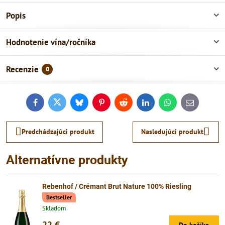
Popis
Hodnotenie vína/ročníka
Recenzie
0
Facebook
Twitter
Bluesky
Pinterest
Reddit
LinkedIn
WhatsApp
E-
mail
Predchádzajúci produkt
Nasledujúci produkt
Alternatívne produkty
Rebenhof / Crémant Brut Nature 100% Riesling
Bestseller
Skladom
22 €
Do košíka