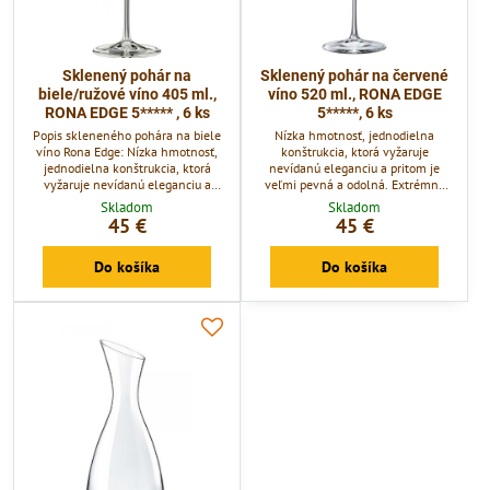
Sklenený pohár na
Sklenený pohár na červené
biele/ružové víno 405 ml.,
víno 520 ml., RONA EDGE
RONA EDGE 5***** , 6 ks
5*****, 6 ks
Popis skleneného pohára na biele
Nízka hmotnosť, jednodielna
víno Rona Edge: Nízka hmotnosť,
konštrukcia, ktorá vyžaruje
jednodielna konštrukcia, ktorá
nevídanú eleganciu a pritom je
vyžaruje nevídanú eleganciu a
veľmi pevná a odolná. Extrémne
pritom je veľmi pevná a odolná.
tenké prevedenie tzv. "mušelín“ -
Skladom
Skladom
Extrémne tenké prevedenie tzv.
tvrdené a upravené pre vysoké
45 €
45 €
"mušelín“ - tvrdené a upravené pre
zaťaženie v gastronómii. Strojovo
vysoké zaťaženie v gastronómii.
ťahaný monoblok.
Do košíka
Do košíka
Strojovo ťahaný monoblok.