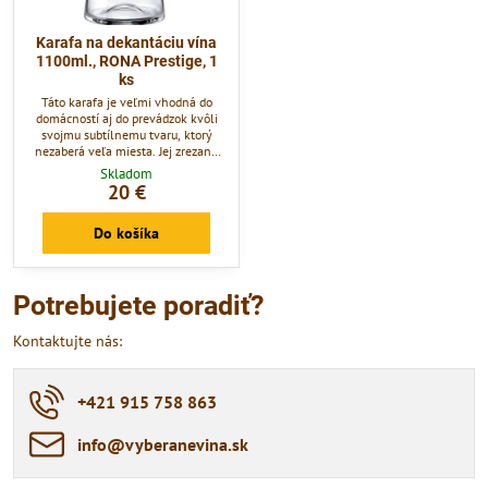
Karafa na dekantáciu vína
1100ml., RONA Prestige, 1
ks
Táto karafa je veľmi vhodná do
domácností aj do prevádzok kvôli
svojmu subtílnemu tvaru, ktorý
nezaberá veľa miesta. Jej zrezaný
tvar uľahčuje nalievanie vína a
Skladom
celkový dojem a dizajn sú moderné.
20 €
Je vhodná na dekantáciu vína alebo
podávanie minerálnej vody.
Do košíka
Potrebujete poradiť?
Kontaktujte nás:
+421 915 758 863
info​@vyberanevina​.sk