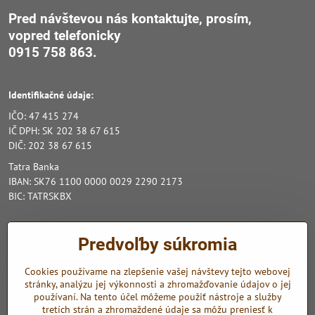
Pred návštevou nás kontaktujte, prosím,
vopred
telefonicky
0915 758 863.
Identifikačné údaje:
IČO: 47 415 274
IČ DPH: SK 202 38 67 615
DIČ: 202 38 67 615
Tatra Banka
IBAN: SK76 1100 0000 0029 2290 2173
BIC: TATRSKBX
Pozrite nás na INSTAGRAME
Predvoľby súkromia
Zo sociálnych sietí využívame Instagram a Youtube.
Cookies používame na zlepšenie vašej návštevy tejto webovej
stránky, analýzu jej výkonnosti a zhromažďovanie údajov o jej
Instagram
Youtube
používaní. Na tento účel môžeme použiť nástroje a služby
tretích strán a zhromaždené údaje sa môžu preniesť k