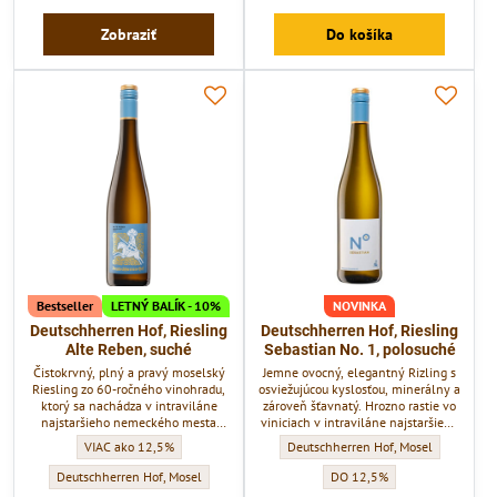
Franken - ľahkú herbalitu, citrusové
ovocie, zemitú korenistosť,...
Zobraziť
Do košíka
Bestseller
LETNÝ BALÍK - 10%
NOVINKA
Deutschherren Hof, Riesling
Deutschherren Hof, Riesling
Alte Reben, suché
Sebastian No. 1, polosuché
Čistokrvný, plný a pravý moselský
Jemne ovocný, elegantný Rizling s
Riesling zo 60-ročného vinohradu,
osviežujúcou kyslosťou, minerálny a
ktorý sa nachádza v intraviláne
zároveň šťavnatý. Hrozno rastie vo
najstaršieho nemeckého mesta
viniciach v intraviláne najstaršieho
Trier. Je to najlepší vinohrad
nemeckého mesta Trier.
Deutschherren Hof, Riesling Alte Reben, suché - Obsah alkoholu:
Deutschherren Hof, Riesling Sebastian
VIAC ako 12,5%
Deutschherren Hof, Mosel
"Deutschherren Koepfchen".
Deutschherren Hof, Riesling Alte Reben, suché - Vinárstvo:
Deutschherren Hof, Riesling S
Deutschherren Hof, Mosel
DO 12,5%