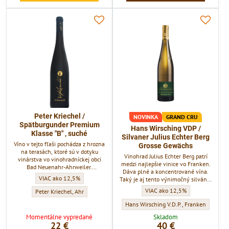
Peter Kriechel /
NOVINKA
GRAND CRU
Spätburgunder Premium
Hans Wirsching VDP /
Klasse "B" , suché
Silvaner Julius Echter Berg
Víno v tejto fľaši pochádza z hrozna
Grosse Gewächs
na terasách, ktoré sú v dotyku
Vinohrad Julius Echter Berg patrí
vinárstva vo vinohradníckej obci
medzi najlepšie vinice vo Franken.
Bad Neuenahr-Ahrweiler.
Dáva plné a koncentrované vína.
Spätburgunder je označený ako "B",
Peter Kriechel / Spätburgunder Premium Klasse "B" , suché - Obsah alkoho
VIAC ako 12,5%
Taký je aj tento výnimočný silván v
čo v nemeckých reáliách značí
najvyššej kategórii. Toto Silvánske
kategóriu "Premium wein".
Hans Wirsching VDP / Silvaner J
VIAC ako 12,5%
Peter Kriechel / Spätburgunder Premium Klasse "B" , suché - Vinárstvo:
Peter Kriechel, Ahr
zelené je také, ako keby ste pili
panenský olej z tejto odrody.
Hans Wirsching VDP / Silvaner Julius Ec
Hans Wirsching V.D.P., Franken
Absolútny zážitok, koncentrovanosť
Momentálne vypredané
Skladom
a nekonečná dochuť. V chuti
22 €
40 €
nájdeme typické znaky silvánov z