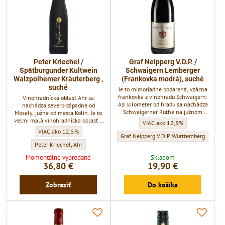
Peter Kriechel /
Graf Neipperg V.D.P. /
Spätburgunder Kultwein
Schwaigern Lemberger
Walzpoihemer Kräuterberg ,
(Frankovka modrá), suché
suché
Je to mimoriadne podarená, vzácna
frankovka z vinohradu Schwaigern:
Vinohradnícka oblasť Ahr sa
Asi kilometer od hradu sa nachádza
nachádza severo-západne od
Schwaigerner Ruthe na južnom
Mosely, južne od mesta Kolín. Je to
svahu Heuchelbergu. Na viac ako
veľmi malá vinohradnícka oblasť o
Graf Neipperg V.D.P. / Schwaige
VIAC ako 12,5%
30 hektároch viníc dominuje 60%
výmere 500 hektárov. Veľká časť
Peter Kriechel / Spätburgunder Kultwein Walzpoihemer Kräuterberg , such
VIAC ako 12,5%
červené víno. Vo výhradnom
vinohradov sa nachádza na veľmi
Graf Neipperg V.D.P. / Schwaigern Lember
Graf Neipperg V.D.P. Württemberg
vlastníctve Grófstva je takmer 7
prudkých expozíciách - terasách.
Peter Kriechel / Spätburgunder Kultwein Walzpoihemer Kräuterberg , suché 
Peter Kriechel, Ahr
hektárov vinohradov ako
Pestuje sa tu skoro výhradne
Momentálne vypredané
monoparcela, čo je na nemecké
Skladom
kráľovská odroda Spätburgunder,
36,80 €
19,90 €
pomery jedinečné. Vďaka tejto
synonymum pre Pinot Noir (či
výmere a jedinečnosti sú dostupné
Rulandské modré). Je to modrá
vyzreté červené vína vo...
muštová odroda najvyššej kvality.
Zobraziť
Do košíka