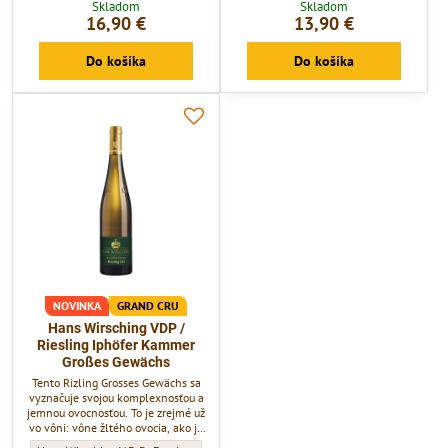
Skladom
Skladom
16,90 €
13,90 €
Do košíka
Do košíka
NOVINKA
GRAND CRU
Hans Wirsching VDP /
Riesling Iphöfer Kammer
Großes Gewächs
Tento Rizling Grosses Gewächs sa
vyznačuje svojou komplexnosťou a
jemnou ovocnosťou. To je zrejmé už
vo vôni: vône žltého ovocia, ako je
vinohradnícka broskyňa, sa stúpajú