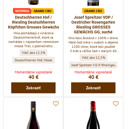
NOVINKA
GRAND CRU
GRAND CRU
Deutschherren Hof /
Josef Spreitzer VDP /
Riesling Deutschherren
Oestricher Rosengarten
Köpfchen Grosses Gewächs
Riesling GROSSES
GEWÄCHS GG, suché
Vína pochádzajú z vinárstva
Deutschherrenhof, ktoré sa
Víno bolo školené v 100% v dreve.
nachádza v najstaršom nemeckom
Malá časť zrela v sudoch o objeme
meste Trier, z jedinečného
1200 litrov, ktoré boli použité
vinohradu v intraviláne mesta
3.krát a väčšia časť v starých 60
Deutschherren Hof / Riesling Deutschherren Köpfchen Grosses Gewächs -
VIAC ako 12,5%
Deutschherren Koepfchen.
ročných sudoch o objeme 2400
Josef Spreitzer VDP / Oestriche
VIAC ako 12,5%
litrov. Vo víne zo záhrady ruží
Deutschherren Hof / Riesling Deutschherren Köpfchen Grosses Gewächs - Vinár
Deutschherren Hof, Mosel
"Rosengarten" dominuje žlté
Josef Spreitzer VDP / Oestricher Rosen
Josef Spreitzer V.D.P. Rheingau
jadrové ovocie s kvetinami.
Momentálne vypredané
Momentálne vypredané
40 €
40 €
Zobraziť
Zobraziť