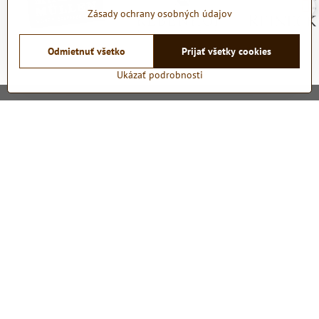
Zásady ochrany osobných údajov
Odmietnuť všetko
Prijať všetky cookies
Ukázať podrobnosti
Kontakt
Showroom a sklad:
Wine & Marketing, s.r.o.
Rybničná 9959/40
Administatívna budova s logom FUJIFILM
831 06 Bratislava
Slovakia
Telefón:
+421 915 758 863
E-mail:
info@vyberanevina.sk