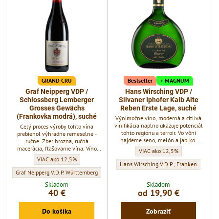
GRAND CRU
Bestseller
+ MAGNUM
Graf Neipperg VDP /
Hans Wirsching VDP /
Schlossberg Lemberger
Silvaner Iphofer Kalb Alte
Grosses Gewächs
Reben Erste Lage, suché
(Frankovka modrá), suché
Výnimočné víno, moderná a citlivá
vinifikácia naplno ukazuje potenciál
Celý proces výroby tohto vína
tohto regiónu a terroir. Vo vôni
prebiehol výhradne remeselne -
najdeme seno, melón a jablko.
ručne. Zber hrozna, ručná
Všetko elegantne zladené a
macerácia, fľašovanie vína. Víno
Hans Wirsching VDP / Silvaner Ip
VIAC ako 12,5%
prepojené v jeden zážitok. Selekcia
zrelo až 16 mesiacov kombinovane
Graf Neipperg VDP / Schlossberg Lemberger Grosses Gewächs (Frankovka m
VIAC ako 12,5%
zo starých vinohradov (Alte Reben),
v starých a nových dubových
Hans Wirsching VDP / Silvaner Iphofer Ka
Hans Wirsching V.D.P., Franken
ktoré majú viac ako 40 rokov v
veľkých sudoch z dreva z miestnych
Graf Neipperg VDP / Schlossberg Lemberger Grosses Gewächs (Frankovka modrá), su
Graf Neipperg V.D.P. Württemberg
lokalite "Kalb".
lesov.
Skladom
Skladom
40 €
od 19,90 €
Do košíka
Zobraziť