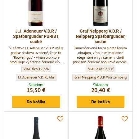
J.J. Adeneuer V.D.P. /
Graf Neipperg V.D.P. /
Spätburgunder PURIST,
Neipperg Spätburgunder,
suché
suché
Vinárstvo J.J. Adeneuer V.D.P. má v
Tmavočervená farba s oranžovým
popise doslova uvedené, že je to
okrajom, víno je mimoriadne
"Rotweingut" - vinárstvo ktoré
elegantné a vyvážené, v chuti
produkuje výhradne červené vína.
prevláda červené bobuľové ovocie s
Toto vinárstvo sa nachádza v srdci
tónmi tabaku. Veľmi jemné a dobre
J.J. Adeneuer V.D.P. / Spätburgunder PURIST, suché - Obsah alkoholu:
Graf Neipperg V.D.P. / Neipperg 
VIAC ako 12,5%
VIAC ako 12,5%
najmenšej vinohradníckej oblasti
zapracované drevo, víno je
Ahr, v obci Ahrweiler a má viac ako
komplexné. Stredne dlhé až dlhé so
J.J. Adeneuer V.D.P. / Spätburgunder PURIST, suché - Vinárstvo:
Graf Neipperg V.D.P. / Neipperg Spätburgun
J.J. Adeneuer V.D.P., Ahr
Graf Neipperg V.D.P. Württemberg
500 ročnú tradíciu.
šťavnatým záverom.
Skladom
Skladom
15,50 €
20,40 €
Do košíka
Do košíka