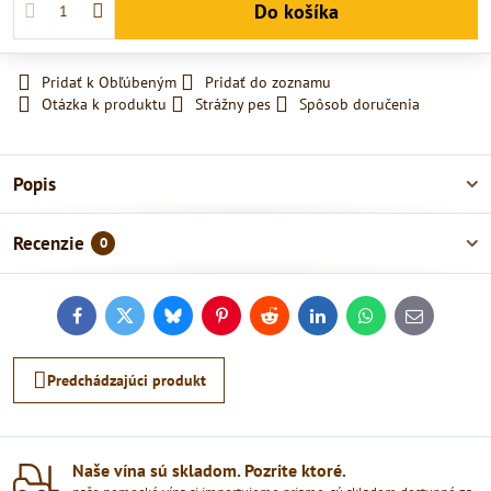
Do košíka
Pridať k Obľúbeným
Pridať do zoznamu
Otázka k produktu
Strážny pes
Spôsob doručenia
Popis
Recenzie
0
Facebook
Twitter
Bluesky
Pinterest
Reddit
LinkedIn
WhatsApp
E-
mail
Predchádzajúci produkt
Naše vína sú skladom​. Pozrite ktoré​.