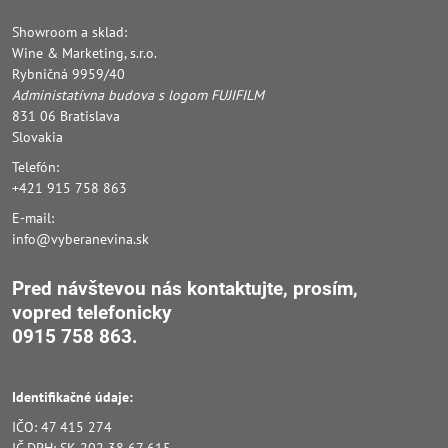
Showroom a sklad:
Wine & Marketing, s.r.o.
Rybničná 9959/40
Administatívna budova s logom FUJIFILM
831 06 Bratislava
Slovakia
Telefón:
+421 915 758 863
E-mail:
info@vyberanevina.sk
Pred návštevou nás kontaktujte, prosím,
vopred
telefonicky
0915 758 863.
Identifikačné údaje:
IČO: 47 415 274
IČ DPH: SK 202 38 67 615