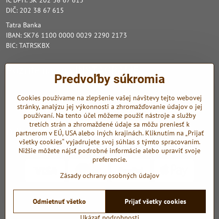
DIČ: 202 38 67 615
Tatra Banka
IBAN: SK76 1100 0000 0029 2290 2173
BIC: TATRSKBX
Pozrite nás na INSTAGRAME
Predvoľby súkromia
Zo sociálnych sietí využívame Instagram a Youtube.
Cookies používame na zlepšenie vašej návštevy tejto webovej
stránky, analýzu jej výkonnosti a zhromažďovanie údajov o jej
Instagram
Youtube
používaní. Na tento účel môžeme použiť nástroje a služby
tretích strán a zhromaždené údaje sa môžu preniesť k
Odkazy
partnerom v EÚ, USA alebo iných krajinách. Kliknutím na „Prijať
všetky cookies“ vyjadrujete svoj súhlas s týmto spracovaním.
Nižšie môžete nájsť podrobné informácie alebo upraviť svoje
preferencie.
Zásady ochrany osobných údajov
©
2026
Copyright
Odmietnuť všetko
Prijať všetky cookies
Predvoľby súkromia
Zásady ochrany osobných údajov
Ukázať podrobnosti