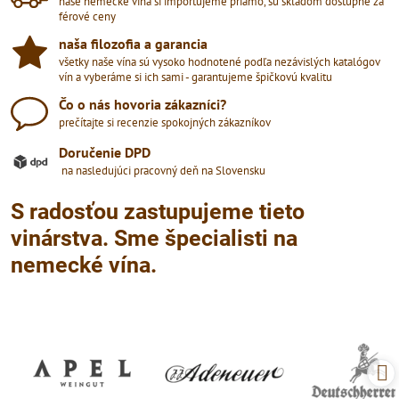
naše nemecké vína si importujeme priamo, sú skladom dostupné za
férové ceny
naša filozofia a garancia
všetky naše vína sú vysoko hodnotené podľa nezávislých katalógov
vín a vyberáme si ich sami - garantujeme špičkovú kvalitu
Čo o nás hovoria zákazníci?
prečítajte si recenzie spokojných zákazníkov
Doručenie DPD
na nasledujúci pracovný deň na Slovensku
S radosťou zastupujeme tieto
vinárstva. Sme špecialisti na
nemecké vína.