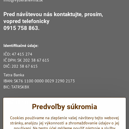
Pred návštevou nás kontaktujte, prosím,
vopred
telefonicky
0915 758 863.
Identifikačné údaje:
IČO: 47 415 274
IČ DPH: SK 202 38 67 615
DIČ: 202 38 67 615
Tatra Banka
IBAN: SK76 1100 0000 0029 2290 2173
BIC: TATRSKBX
Pozrite nás na INSTAGRAME
Predvoľby súkromia
Zo sociálnych sietí využívame Instagram a Youtube.
Cookies používame na zlepšenie vašej návštevy tejto webovej
stránky, analýzu jej výkonnosti a zhromažďovanie údajov o jej
Instagram
Youtube
používaní. Na tento účel môžeme použiť nástroje a služby