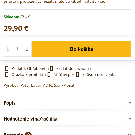
prípitok, pretože Vás nezaťaží ale povzbudí.
Čítajte viac
Skladom
(
2
ks)
29,90 €
Do košíka
Pridať k Obľúbeným
Pridať do zoznamu
Otázka k produktu
Strážny pes
Spôsob doručenia
Výrobca:
Peter Lauer V.D.P., Saar-Mosel
Popis
Hodnotenie vína/ročníka
0