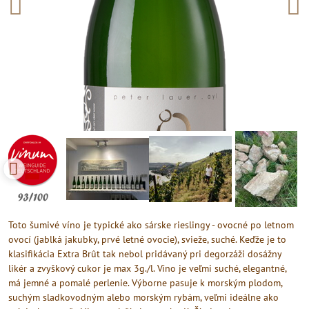
Toto šumivé víno je typické ako sárske rieslingy - ovocné po letnom
ovocí (jablká jakubky, prvé letné ovocie), svieže, suché. Keďže je to
klasifikácia Extra Brût tak nebol pridávaný pri degorzáži dosážny
likér a zvyškový cukor je max 3g./l. Víno je veľmi suché, elegantné,
má jemné a pomalé perlenie. Výborne pasuje k morským plodom,
suchým sladkovodným alebo morským rybám, veľmi ideálne ako