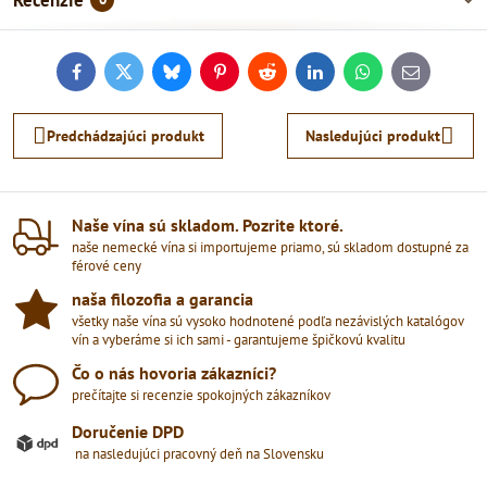
Recenzie
Facebook
Twitter
Bluesky
Pinterest
Reddit
LinkedIn
WhatsApp
E-
mail
Predchádzajúci produkt
Nasledujúci produkt
Naše vína sú skladom​. Pozrite ktoré​.
naše nemecké vína si importujeme priamo, sú skladom dostupné za
férové ceny
naša filozofia a garancia
všetky naše vína sú vysoko hodnotené podľa nezávislých katalógov
vín a vyberáme si ich sami - garantujeme špičkovú kvalitu
Čo o nás hovoria zákazníci?
prečítajte si recenzie spokojných zákazníkov
Doručenie DPD
na nasledujúci pracovný deň na Slovensku