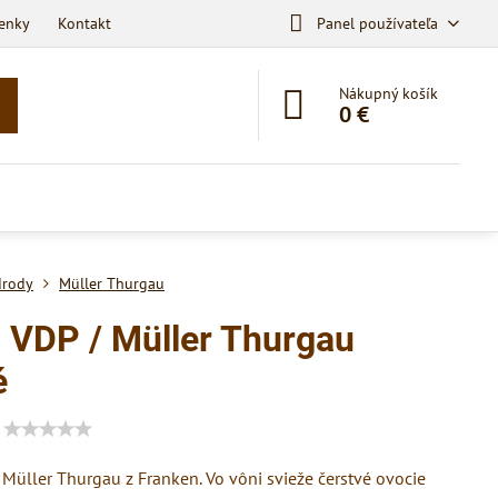
enky
Kontakt
Panel používateľa
Nákupný košík
0 €
drody
Müller Thurgau
 VDP / Müller Thurgau
é
 Müller Thurgau z Franken. Vo vôni svieže čerstvé ovocie