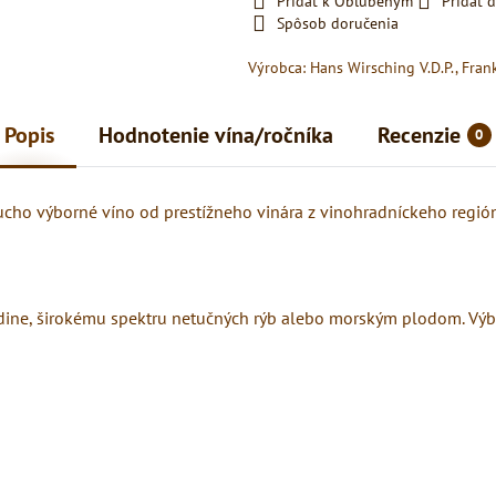
Pridať k Obľúbeným
Pridať 
Spôsob doručenia
Výrobca:
Hans Wirsching V.D.P., Fran
Popis
Hodnotenie vína/ročníka
Recenzie
0
oducho výborné víno od prestížneho vinára z vinohradníckeho regió
dine, širokému spektru netučných rýb alebo morským plodom. Výb