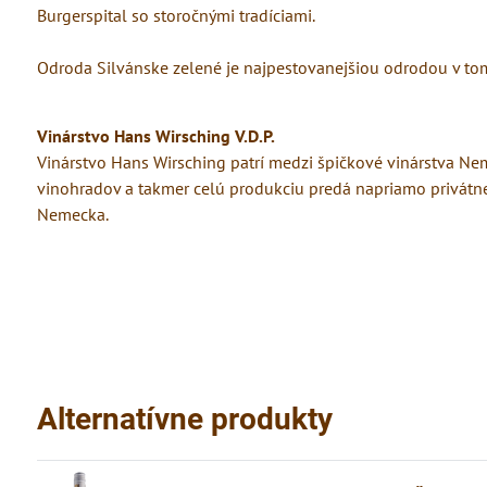
Burgerspital so storočnými tradíciami.
Odroda Silvánske zelené je najpestovanejšiou odrodou v to
V
inárstvo Hans Wirsching V.D.P.
Vinárstvo Hans Wirsching patrí medzi špičkové vinárstva Neme
vinohradov a takmer celú produkciu predá napriamo privátnej 
Nemecka.
Alternatívne produkty