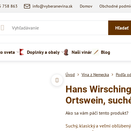
5 758 863
info@vyberanevina.sk
Domov
Obchodné podmi
Hľadať
zo sveta
Doplnky a obaly
Naši vinári
Blog
Úvod
Vína z Nemecka
Podľa o
Hans Wirsching
Ortswein, such
Ako sa vám páči tento produkt?
Suchý, klasický a veľmi obľúbený