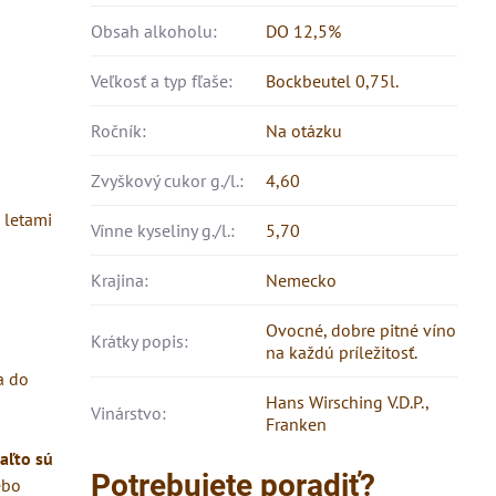
Obsah alkoholu:
DO 12,5%
Veľkosť a typ fľaše:
Bockbeutel 0,75l.
Ročník:
Na otázku
Zvyškový cukor g./l.:
4,60
 letami
Vínne kyseliny g./l.:
5,70
Krajina:
Nemecko
Ovocné, dobre pitné víno
Krátky popis:
na každú príležitosť.
a do
Hans Wirsching V.D.P.,
Vinárstvo:
Franken
aľto sú
Potrebujete poradiť?
ebo