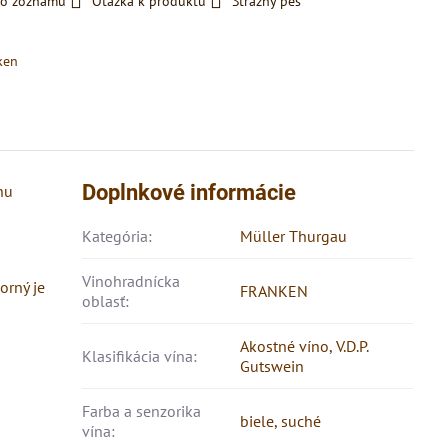
do zoznamu
Otázka k produktu
Strážny pes
ken
Doplnkové informácie
nu
Kategória:
Müller Thurgau
Vinohradnícka
orný je
FRANKEN
oblasť:
Akostné víno
,
V.D.P.
Klasifikácia vína:
Gutswein
Farba a senzorika
biele, suché
vína: