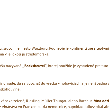
, srdcom je mesto Würzburg. Podnebie je kontinentálne s teplými
a v jej okolí je stredomorská.
fľaša nazývaná
,,Bocksbeutel"
, ktorej použitie je vyhradené pre túto
vinohrade, dá sa vopchať do vrecka v nohaviciach a je nenápadná 
lkohol v nej.
Silvánske zelené, Riesling, Müller Thurgau alebo Bacchus.
Vína odti
e vinárstva vo Franken patria nemocnice, napríklad Juliusspital al