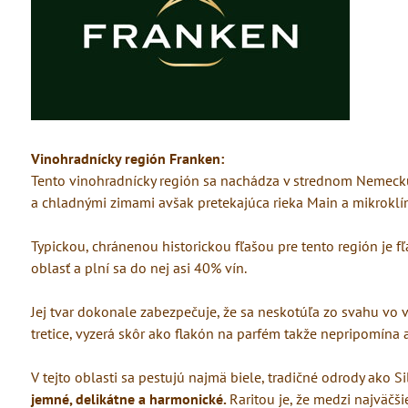
Vinohradnícky región Franken:
Tento vinohradnícky región sa nachádza v strednom Nemecku
a chladnými zimami avšak pretekajúca rieka Main a mikroklím
Typickou, chránenou historickou fľašou pre tento región je 
oblasť a plní sa do nej asi 40% vín.
Jej tvar dokonale zabezpečuje, že sa neskotúľa zo svahu vo 
tretice, vyzerá skôr ako flakón na parfém takže nepripomína a
V tejto oblasti sa pestujú najmä biele, tradičné odrody ako 
jemné, delikátne a harmonické.
Raritou je, že medzi najväčši