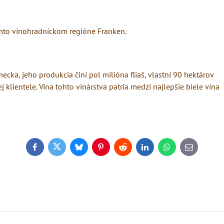
mto vinohradníckom regióne Franken.
cka, jeho produkcia činí pol milióna fliaš, vlastní 90 hektárov
klientele. Vína tohto vinárstva patria medzi najlepšie biele vína
Facebook
Twitter
Bluesky
Pinterest
Reddit
LinkedIn
WhatsApp
E-
mail