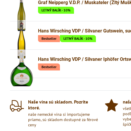
Graf Neipperg V.D.P. / Muskateler (Žltý Muš
LETNÝ BALÍK - 10%
Hans Wirsching VDP / Silvaner Gutswein, su
Bestseller
LETNÝ BALÍK - 10%
Hans Wirsching VDP / Silvaner Iphöfer Orts
Bestseller
Naše vína sú skladom​. Pozrite
naša
ktoré​.
všet
podľ
naše nemecké vína si importujeme
vybe
priamo, sú skladom dostupné za férové
špič
ceny