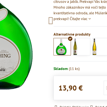
citrusov a jabĺk. Prekvapí Vás k
Mnoho zákazníkov má voči tejto
kvantitatívna odroda, ale Mülerík
prekvapí!
Čítajte viac
Skladom
(
11
ks)
13,90 €