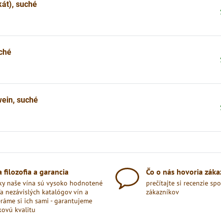
kát), suché
ché
wein, suché
 filozofia a garancia
Čo o nás hovoria záka
ky naše vína sú vysoko hodnotené
prečítajte si recenzie sp
a nezávislých katalógov vín a
zákazníkov
ráme si ich sami - garantujeme
kovú kvalitu