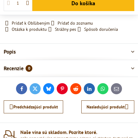
Do košíka
Pridať k Obľúbeným
Pridať do zoznamu
Otázka k produktu
Strážny pes
Spôsob doručenia
Popis
Recenzie
0
Facebook
Twitter
Bluesky
Pinterest
Reddit
LinkedIn
WhatsApp
E-
mail
Predchádzajúci produkt
Nasledujúci produkt
Naše vína sú skladom​. Pozrite ktoré​.