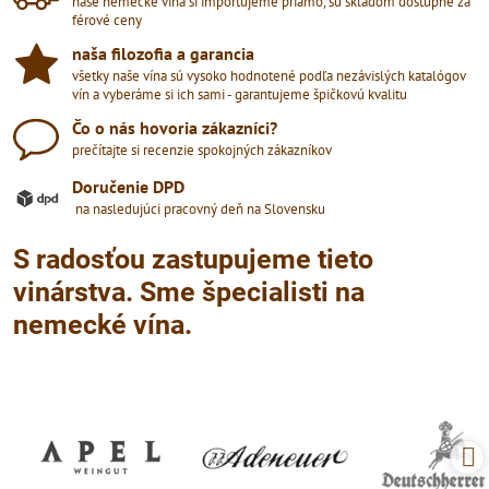
naše nemecké vína si importujeme priamo, sú skladom dostupné za
férové ceny
naša filozofia a garancia
všetky naše vína sú vysoko hodnotené podľa nezávislých katalógov
vín a vyberáme si ich sami - garantujeme špičkovú kvalitu
Čo o nás hovoria zákazníci?
prečítajte si recenzie spokojných zákazníkov
Doručenie DPD
na nasledujúci pracovný deň na Slovensku
S radosťou zastupujeme tieto
vinárstva. Sme špecialisti na
nemecké vína.