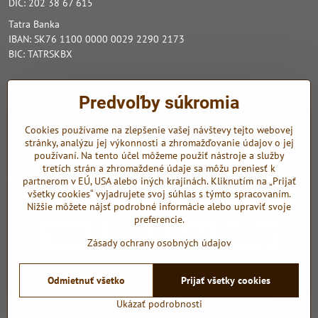
DIČ: 202 38 67 615
Tatra Banka
IBAN: SK76 1100 0000 0029 2290 2173
BIC: TATRSKBX
Pozrite nás na INSTAGRAME
Predvoľby súkromia
Zo sociálnych sietí využívame Instagram a Youtube.
Cookies používame na zlepšenie vašej návštevy tejto webovej
stránky, analýzu jej výkonnosti a zhromažďovanie údajov o jej
Instagram
Youtube
používaní. Na tento účel môžeme použiť nástroje a služby
tretích strán a zhromaždené údaje sa môžu preniesť k
Odkazy
partnerom v EÚ, USA alebo iných krajinách. Kliknutím na „Prijať
všetky cookies“ vyjadrujete svoj súhlas s týmto spracovaním.
Nižšie môžete nájsť podrobné informácie alebo upraviť svoje
preferencie.
Zásady ochrany osobných údajov
©
2026
Copyright
Odmietnuť všetko
Prijať všetky cookies
Predvoľby súkromia
Zásady ochrany osobných údajov
Ukázať podrobnosti
Vytvorené pomocou:
BiznisWeb.sk