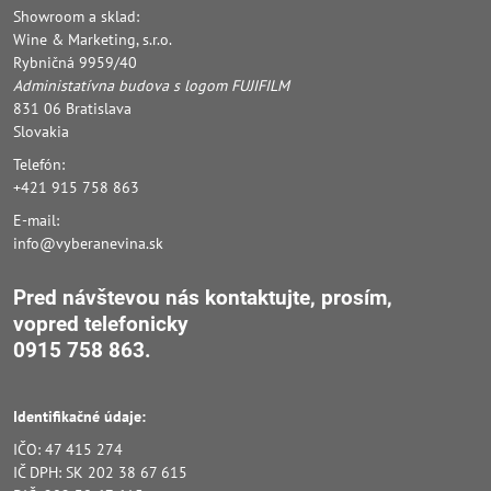
Showroom a sklad:
Wine & Marketing, s.r.o.
Rybničná 9959/40
Administatívna budova s logom FUJIFILM
831 06 Bratislava
Slovakia
Telefón:
+421 915 758 863
E-mail:
info@vyberanevina.sk
Pred návštevou nás kontaktujte, prosím,
vopred
telefonicky
0915 758 863.
Identifikačné údaje:
IČO: 47 415 274
IČ DPH: SK 202 38 67 615