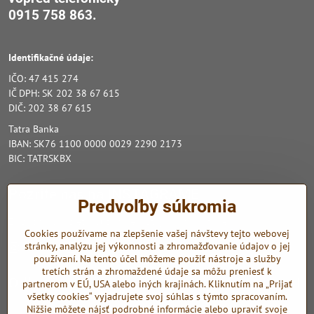
0915 758 863.
Identifikačné údaje:
IČO: 47 415 274
IČ DPH: SK 202 38 67 615
DIČ: 202 38 67 615
Tatra Banka
IBAN: SK76 1100 0000 0029 2290 2173
BIC: TATRSKBX
Pozrite nás na INSTAGRAME
Predvoľby súkromia
Zo sociálnych sietí využívame Instagram a Youtube.
Cookies používame na zlepšenie vašej návštevy tejto webovej
stránky, analýzu jej výkonnosti a zhromažďovanie údajov o jej
Instagram
Youtube
používaní. Na tento účel môžeme použiť nástroje a služby
tretích strán a zhromaždené údaje sa môžu preniesť k
Odkazy
partnerom v EÚ, USA alebo iných krajinách. Kliknutím na „Prijať
všetky cookies“ vyjadrujete svoj súhlas s týmto spracovaním.
Nižšie môžete nájsť podrobné informácie alebo upraviť svoje