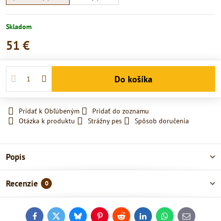
Skladom
51 €
Do košíka
Pridať k Obľúbeným
Pridať do zoznamu
Otázka k produktu
Strážny pes
Spôsob doručenia
Popis
Recenzie
0
Facebook
Twitter
Bluesky
Pinterest
Reddit
LinkedIn
WhatsApp
E-