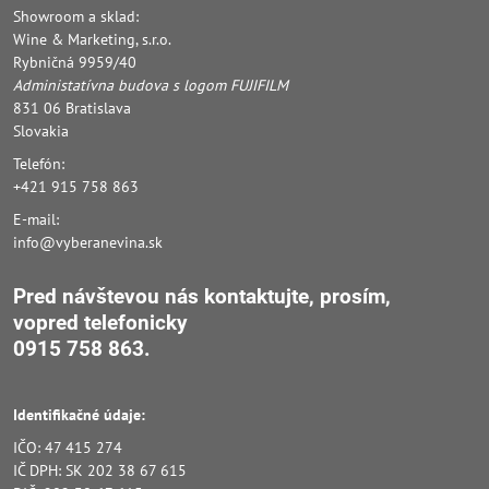
Showroom a sklad:
Wine & Marketing, s.r.o.
Rybničná 9959/40
Administatívna budova s logom FUJIFILM
831 06 Bratislava
Slovakia
Telefón:
+421 915 758 863
E-mail:
info@vyberanevina.sk
Pred návštevou nás kontaktujte, prosím,
vopred
telefonicky
0915 758 863.
Identifikačné údaje:
IČO: 47 415 274
IČ DPH: SK 202 38 67 615