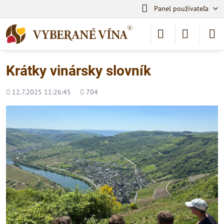
Panel používateľa
Krátky vinársky slovník
Pridané
Počet
12.7.2025 11:26:45
704
zobrazení