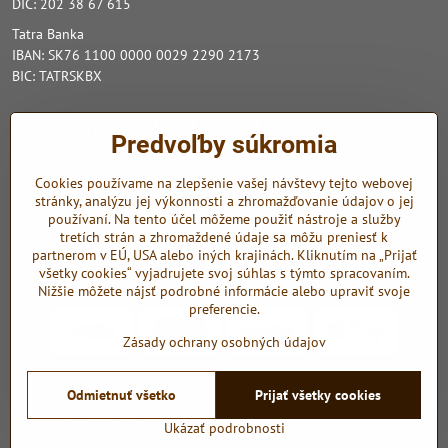
DIČ: 202 38 67 615
Tatra Banka
IBAN: SK76 1100 0000 0029 2290 2173
BIC: TATRSKBX
Pozrite nás na INSTAGRAME
Predvoľby súkromia
Zo sociálnych sietí využívame Instagram a Youtube.
Cookies používame na zlepšenie vašej návštevy tejto webovej
stránky, analýzu jej výkonnosti a zhromažďovanie údajov o jej
Instagram
Youtube
používaní. Na tento účel môžeme použiť nástroje a služby
tretích strán a zhromaždené údaje sa môžu preniesť k
Odkazy
partnerom v EÚ, USA alebo iných krajinách. Kliknutím na „Prijať
všetky cookies“ vyjadrujete svoj súhlas s týmto spracovaním.
Nižšie môžete nájsť podrobné informácie alebo upraviť svoje
preferencie.
Zásady ochrany osobných údajov
©
2026
Copyright
Odmietnuť všetko
Prijať všetky cookies
Predvoľby súkromia
Zásady ochrany osobných údajov
Ukázať podrobnosti
Vytvorené pomocou:
BiznisWeb.sk