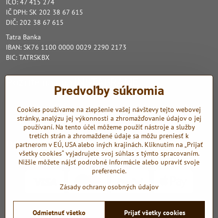
IČO: 47 415 274
IČ DPH: SK 202 38 67 615
DIČ: 202 38 67 615
Tatra Banka
IBAN: SK76 1100 0000 0029 2290 2173
BIC: TATRSKBX
Pozrite nás na INSTAGRAME
Predvoľby súkromia
Zo sociálnych sietí využívame Instagram a Youtube.
Cookies používame na zlepšenie vašej návštevy tejto webovej
stránky, analýzu jej výkonnosti a zhromažďovanie údajov o jej
Instagram
Youtube
používaní. Na tento účel môžeme použiť nástroje a služby
tretích strán a zhromaždené údaje sa môžu preniesť k
Odkazy
partnerom v EÚ, USA alebo iných krajinách. Kliknutím na „Prijať
všetky cookies“ vyjadrujete svoj súhlas s týmto spracovaním.
Nižšie môžete nájsť podrobné informácie alebo upraviť svoje
preferencie.
Zásady ochrany osobných údajov
©
2026
Copyright
Odmietnuť všetko
Prijať všetky cookies