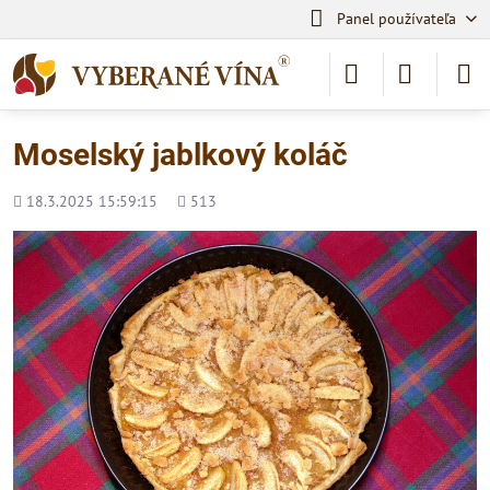
Panel používateľa
Moselský jablkový koláč
Pridané
Počet
18.3.2025 15:59:15
513
zobrazení