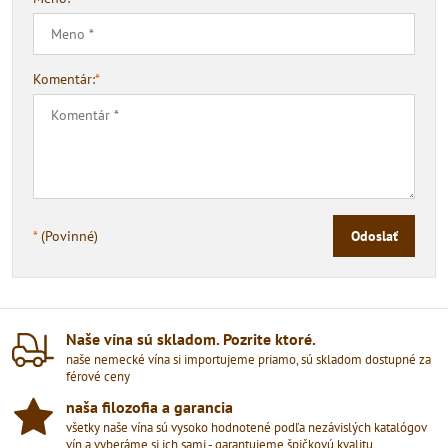
Komentár:
*
*
(Povinné)
Odoslať
Naše vína sú skladom​. Pozrite ktoré​.
naše nemecké vína si importujeme priamo, sú skladom dostupné za
férové ceny
naša filozofia a garancia
všetky naše vína sú vysoko hodnotené podľa nezávislých katalógov
vín a vyberáme si ich sami - garantujeme špičkovú kvalitu