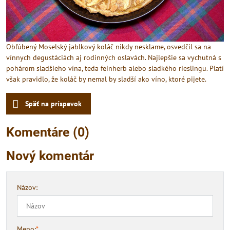
Obľúbený Moselský jablkový koláč nikdy nesklame, osvedčil sa na
vínnych degustáciách aj rodinných oslavách. Najlepšie sa vychutná s
pohárom sladšieho vína, teda feinherb alebo sladkého rieslingu. Platí
však pravidlo, že koláč by nemal by sladší ako víno, ktoré pijete.
Späť na príspevok
Komentáre (0)
Nový komentár
Názov:
Meno:
*