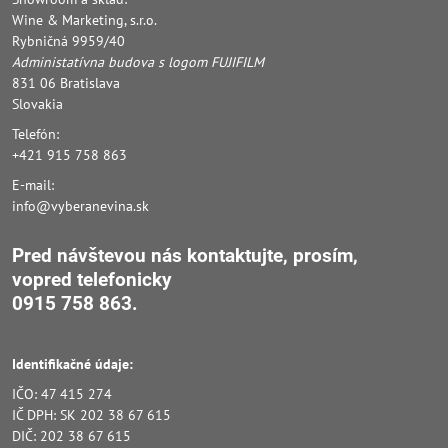
Wine & Marketing, s.r.o.
Rybničná 9959/40
Administatívna budova s logom FUJIFILM
831 06 Bratislava
Slovakia
Telefón:
+421 915 758 863
E-mail:
info@vyberanevina.sk
Pred návštevou nás kontaktujte, prosím,
vopred
telefonicky
0915 758 863.
Identifikačné údaje:
IČO: 47 415 274
IČ DPH: SK 202 38 67 615
DIČ: 202 38 67 615