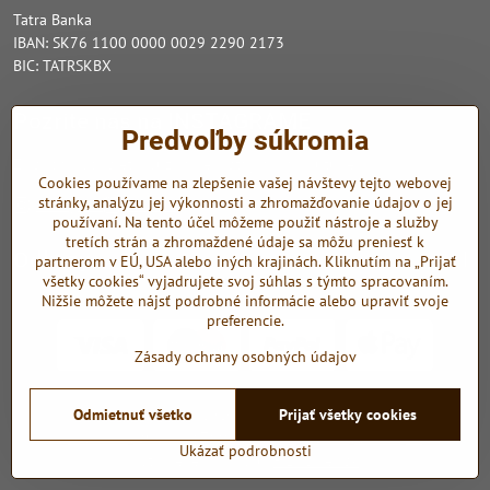
Tatra Banka
IBAN: SK76 1100 0000 0029 2290 2173
BIC: TATRSKBX
Pozrite nás na INSTAGRAME
Predvoľby súkromia
Zo sociálnych sietí využívame Instagram a Youtube.
Cookies používame na zlepšenie vašej návštevy tejto webovej
stránky, analýzu jej výkonnosti a zhromažďovanie údajov o jej
Instagram
Youtube
používaní. Na tento účel môžeme použiť nástroje a služby
tretích strán a zhromaždené údaje sa môžu preniesť k
Odkazy
partnerom v EÚ, USA alebo iných krajinách. Kliknutím na „Prijať
všetky cookies“ vyjadrujete svoj súhlas s týmto spracovaním.
Nižšie môžete nájsť podrobné informácie alebo upraviť svoje
preferencie.
Zásady ochrany osobných údajov
©
2026
Copyright
Odmietnuť všetko
Prijať všetky cookies
Predvoľby súkromia
Zásady ochrany osobných údajov
Ukázať podrobnosti
Vytvorené pomocou:
BiznisWeb.sk