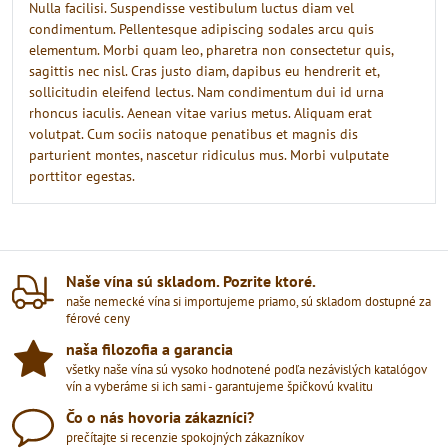
Nulla facilisi. Suspendisse vestibulum luctus diam vel
condimentum. Pellentesque adipiscing sodales arcu quis
elementum. Morbi quam leo, pharetra non consectetur quis,
sagittis nec nisl. Cras justo diam, dapibus eu hendrerit et,
sollicitudin eleifend lectus. Nam condimentum dui id urna
rhoncus iaculis. Aenean vitae varius metus. Aliquam erat
volutpat. Cum sociis natoque penatibus et magnis dis
parturient montes, nascetur ridiculus mus. Morbi vulputate
porttitor egestas.
Naše vína sú skladom​. Pozrite ktoré​.
naše nemecké vína si importujeme priamo, sú skladom dostupné za
férové ceny
naša filozofia a garancia
všetky naše vína sú vysoko hodnotené podľa nezávislých katalógov
vín a vyberáme si ich sami - garantujeme špičkovú kvalitu
Čo o nás hovoria zákazníci?
prečítajte si recenzie spokojných zákazníkov