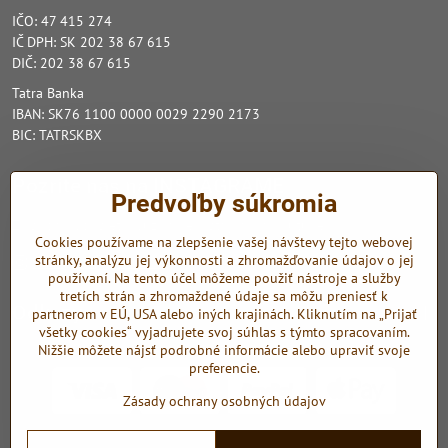
IČO: 47 415 274
IČ DPH: SK 202 38 67 615
DIČ: 202 38 67 615
Tatra Banka
IBAN: SK76 1100 0000 0029 2290 2173
BIC: TATRSKBX
Pozrite nás na INSTAGRAME
Predvoľby súkromia
Zo sociálnych sietí využívame Instagram a Youtube.
Cookies používame na zlepšenie vašej návštevy tejto webovej
stránky, analýzu jej výkonnosti a zhromažďovanie údajov o jej
Instagram
Youtube
používaní. Na tento účel môžeme použiť nástroje a služby
tretích strán a zhromaždené údaje sa môžu preniesť k
Odkazy
partnerom v EÚ, USA alebo iných krajinách. Kliknutím na „Prijať
všetky cookies“ vyjadrujete svoj súhlas s týmto spracovaním.
Nižšie môžete nájsť podrobné informácie alebo upraviť svoje
preferencie.
Zásady ochrany osobných údajov