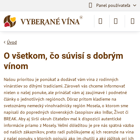
Panel používateľa
Úvod
O všetkom, čo súvisí s dobrým
vínom
Našou prioritou je ponúkať a dodávať vám vína z rodinných
vinárstiev so dlhými tradíciami. Zároveň vás chceme informovať
nielen o našej ponuke, ale prinášať vám aj zaujímavé i podnetné
články o jednotlivých regiónoch. Dôraz pritom kladieme na
svetoznámy nemecký vinohradnícky región Mosela, o ktorom sme
napísali do popredných slovenských časopisov ako InBar, Život či
BREAK. Aby aj širší okruh čitateľov mal k dispozícii autentické
informácie priamo z Mosely. Veľmi dôležitou je pre nás spätná väzba
od našich zákazníkov, preto radi publikujeme aj ich recenzie na vína
z našej ponuky, v ktorých opisujú ako im chutili a aký zážitok pri ich