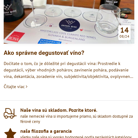
14
08/24
Ako správne degustovať víno?
Dočítate o tom, čo je dôležité pri degustácii vína: Prostredie k
degustácii, výber vhodných pohárov, zavínenie pohára, podávanie
vína, dekantácia, zoradenie vín, subjektivita/objektivita, ovplyvnenie
chutí, čas na hodnotenie vína, neutralizácia chutí a senzorika a
Čítajte viac
celkové zhodnotenie vína.
Naše vína sú skladom​. Pozrite ktoré​.
naše nemecké vína si importujeme priamo, sú skladom dostupné za
férové ceny
naša filozofia a garancia
všetky naše vína sú vysoko hodnotené podľa nezávislých katalógov