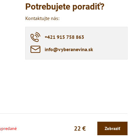
Potrebujete poradiť?
Kontaktujte nás:
+421 915 758 863
info​@vyberanevina​.sk
22 €
ypredané
Zobraziť