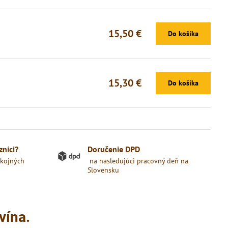
15,50 €
Do košíka
15,30 €
Do košíka
zníci?
Doručenie DPD
okojných
na nasledujúci pracovný deň na
Slovensku
vína.