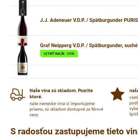
J.J. Adeneuer V.D.P. / Spätburgunder PURIS
Graf Neipperg V.D.P. / Spätburgunder, suché
LETNÝ BALÍK - 10%
Naše vína sú skladom​. Pozrite
naša
ktoré​.
všet
podľ
naše nemecké vína si importujeme
vybe
priamo, sú skladom dostupné za férové
špič
ceny
S radosťou zastupujeme tieto vin