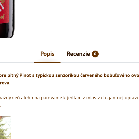
Popis
Recenzie
0
bre pitný Pinot s typickou senzorikou červeného bobuľového ovoc
reva.
 každý deň alebo na párovanie k jedlám z mias v elegantnej úprave
.