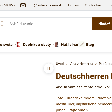
5 758 863
info@vyberanevina.sk
Domov
Obchodné podmi
Hľadať
zo sveta
Doplnky a obaly
Naši vinári
Blog
Úvod
Vína z Nemecka
Podľa o
Deutschherren 
Ako sa vám páči tento produkt?
Toto Rulandské modré (Pinot Noi
mesta Trier, najstaršieho nemeck
pinot.
Čítajte viac