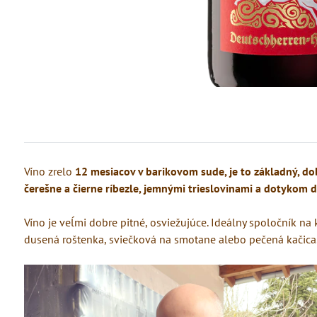
Víno zrelo
12 mesiacov v barikovom sude, je to základný, do
čerešne a čierne ríbezle, jemnými trieslovinami a dotykom d
Víno je veĺmi dobre pitné, osviežujúce. Ideálny spoločník na
dusená roštenka, sviečková na smotane alebo pečená kačica