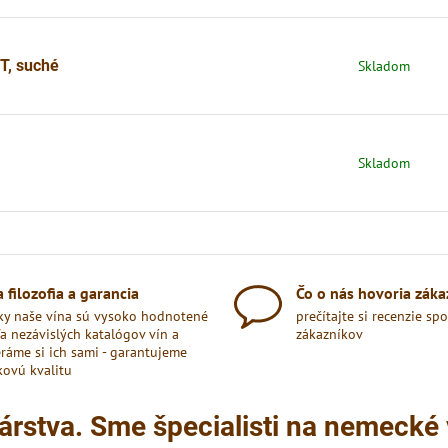
T, suché
Skladom
Skladom
 filozofia a garancia
Čo o nás hovoria záka
ky naše vína sú vysoko hodnotené
prečítajte si recenzie sp
a nezávislých katalógov vín a
zákazníkov
ráme si ich sami - garantujeme
kovú kvalitu
árstva. Sme špecialisti na nemecké 