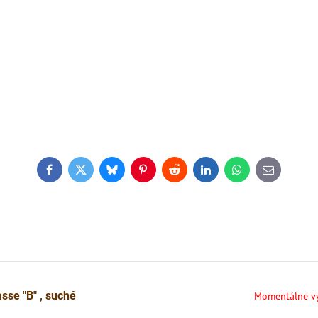
Facebook
Twitter
Bluesky
Pinterest
Reddit
LinkedIn
WhatsApp
E-
mail
sse "B" , suché
Momentálne v