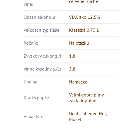
červené, suché
vína:
Obsah alkoholu:
VIAC ako 12,5%
Veľkosť a typ fľaše:
Klasická 0,75 l.
Ročník:
Na otázku
Zvyškový cukor g./l.:
1,8
Vínne kyseliny g./l.:
5,8
Krajina:
Nemecko
Veľmi dobre pitný,
Krátky popis:
základný pinot
Deutschherren Hof,
Vinárstvo:
Mosel