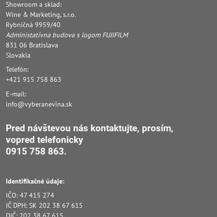
Showroom a sklad:
Wine & Marketing, s.r.o.
Rybničná 9959/40
Administatívna budova s logom FUJIFILM
831 06 Bratislava
Slovakia
Telefón:
+421 915 758 863
E-mail:
info@vyberanevina.sk
Pred návštevou nás kontaktujte, prosím,
vopred
telefonicky
0915 758 863.
Identifikačné údaje:
IČO: 47 415 274
IČ DPH: SK 202 38 67 615
DIČ: 202 38 67 615