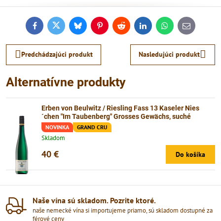
Facebook
Twitter
Bluesky
Pinterest
Reddit
LinkedIn
WhatsApp
E-
mail
Predchádzajúci produkt
Nasledujúci produkt
Alternatívne produkty
Erben von Beulwitz / Riesling Fass 13 Kaseler Nies
´chen "Im Taubenberg" Grosses Gewächs, suché
NOVINKA
GRAND CRU
Skladom
40 €
Do košíka
Naše vína sú skladom​. Pozrite ktoré​.
naše nemecké vína si importujeme priamo, sú skladom dostupné za
férové ceny