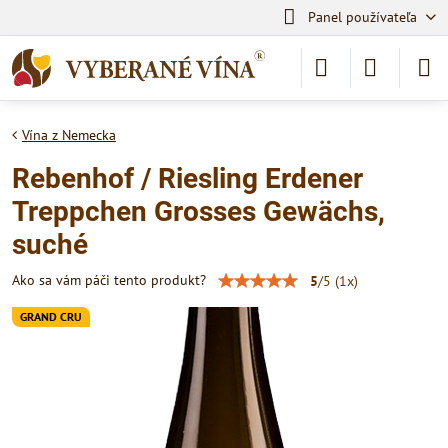
Panel používateľa
Vína z Nemecka
Rebenhof / Riesling Erdener
Treppchen Grosses Gewächs,
suché
Ako sa vám páči tento produkt?
5
/
5
(
1
x)
GRAND CRU