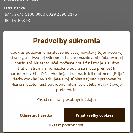
Tatra Banka
IBAN: SK76 1100 0000 0029 2290 2173
BIC: TATRSKBX
Pozrite nás na INSTAGRAME
Predvoľby súkromia
Zo sociálnych sietí využívame Instagram a Youtube.
Cookies používame na zlepšenie vašej návštevy tejto webovej
stránky, analýzu jej výkonnosti a zhromažďovanie údajov o jej
Instagram
Youtube
používaní. Na tento účel môžeme použiť nástroje a služby
tretích strán a zhromaždené údaje sa môžu preniesť k
Odkazy
partnerom v EÚ, USA alebo iných krajinách. Kliknutím na „Prijať
všetky cookies“ vyjadrujete svoj súhlas s týmto spracovaním.
Nižšie môžete nájsť podrobné informácie alebo upraviť svoje
preferencie.
Zásady ochrany osobných údajov
Odmietnuť všetko
Prijať všetky cookies
©
2026
Copyright
Predvoľby súkromia
Zásady ochrany osobných údajov
Ukázať podrobnosti
Vytvorené pomocou:
BiznisWeb.sk