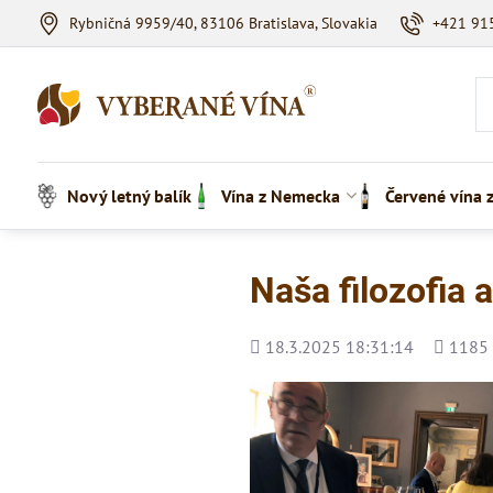
Rybničná 9959/40, 83106 Bratislava, Slovakia
+421 91
Nový letný balík
Vína z Nemecka
Červené vína 
Naša filozofia 
Pridané
Počet
18.3.2025 18:31:14
1185
zobraze