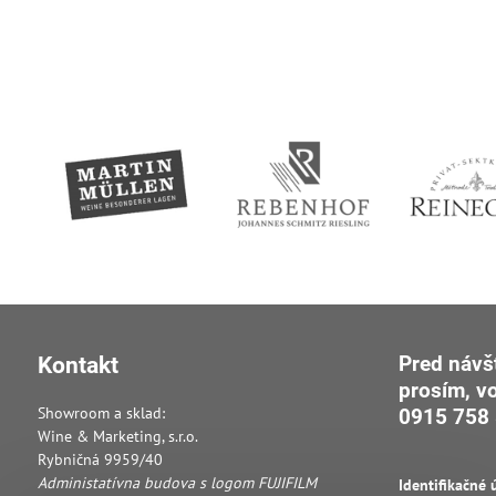
Pred návš
Kontakt
prosím, v
Showroom a sklad:
0915 758 
Wine & Marketing, s.r.o.
Rybničná 9959/40
Administatívna budova s logom FUJIFILM
Identifikačné 