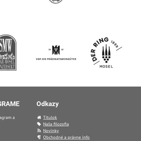
AGRAME
Odkazy
tagram a
Titulok
Naša filozofia
Novinky
Obchodné a právne info