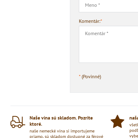
Komentár:
*
*
(Povinné)
Naše vína sú skladom​. Pozrite
naša
ktoré​.
všet
podľ
naše nemecké vína si importujeme
vybe
priamo, sú skladom dostupné za férové