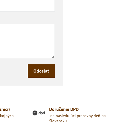
Odoslať
zníci?
Doručenie DPD
okojných
na nasledujúci pracovný deň na
Slovensku