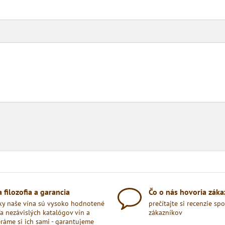
 filozofia a garancia
Čo o nás hovoria záka
ky naše vína sú vysoko hodnotené
prečítajte si recenzie sp
a nezávislých katalógov vín a
zákazníkov
ráme si ich sami - garantujeme