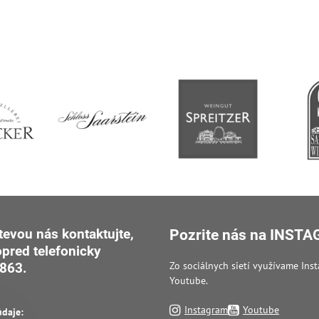
tevou nás kontaktujte,
Pozrite nás na INST
opred
telefonicky
Zo sociálnych sietí využívame Ins
863.
Youtube.
Instagram
Youtube
údaje: