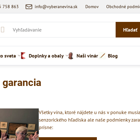
5 758 863
info@vyberanevina.sk
Domov
Obchodné podmi
Hľadať
zo sveta
Doplnky a obaly
Naši vinári
Blog
a garancia
ní
Všetky vína, ktoré nájdete u nás v ponuke musia
senzorického hľadiska ale naše podmienky zara
prísne: