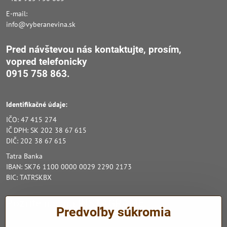
E-mail:
info@vyberanevina.sk
Pred návštevou nás kontaktujte, prosím,
vopred
telefonicky
0915 758 863.
Identifikačné údaje:
IČO: 47 415 274
IČ DPH: SK 202 38 67 615
DIČ: 202 38 67 615
Tatra Banka
IBAN: SK76 1100 0000 0029 2290 2173
BIC: TATRSKBX
Pozrite nás na INSTAGRAME
Predvoľby súkromia
Zo sociálnych sietí využívame Instagram a Youtube.