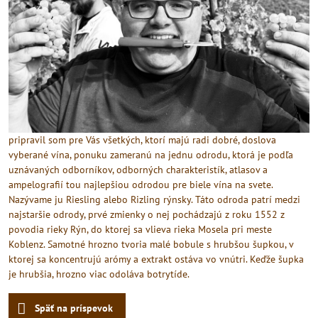
pripravil som pre Vás všetkých, ktorí majú radi dobré, doslova
vyberané vína, ponuku zameranú na jednu odrodu, ktorá je podľa
uznávaných odborníkov, odborných charakteristík, atlasov a
ampelografií tou najlepšiou odrodou pre biele vína na svete.
Nazývame ju Riesling alebo Rizling rýnsky. Táto odroda patrí medzi
najstaršie odrody, prvé zmienky o nej pochádzajú z roku 1552 z
povodia rieky Rýn, do ktorej sa vlieva rieka Mosela pri meste
Koblenz. Samotné hrozno tvoria malé bobule s hrubšou šupkou, v
ktorej sa koncentrujú arómy a extrakt ostáva vo vnútri. Keďže šupka
je hrubšia, hrozno viac odoláva botrytíde.
Späť na príspevok