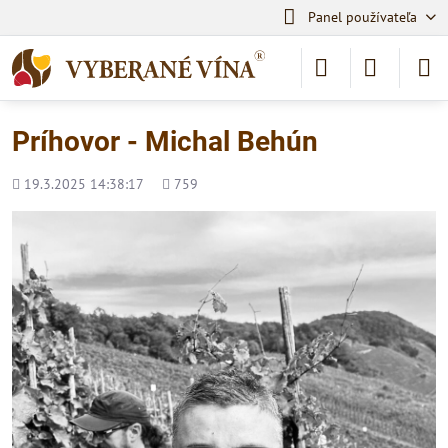
Panel používateľa
Príhovor - Michal Behún
Pridané
Počet
19.3.2025 14:38:17
759
zobrazení