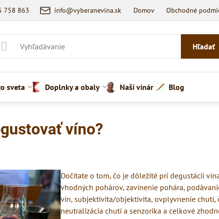
5 758 863
info@vyberanevina.sk
Domov
Obchodné podmi
Hľadať
zo sveta
Doplnky a obaly
Naši vinári
Blog
gustovať víno?
ní
Dočítate o tom, čo je dôležité pri degustácii vín
vhodných pohárov, zavínenie pohára, podávanie
vín, subjektivita/objektivita, ovplyvnenie chutí,
neutralizácia chutí a senzorika a celkové zhodn