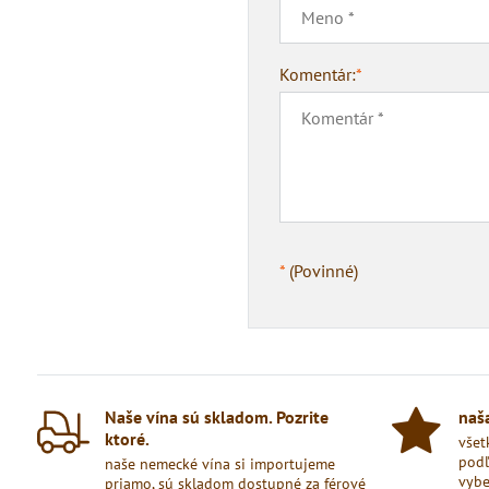
Komentár:
*
*
(Povinné)
Naše vína sú skladom​. Pozrite
naša
ktoré​.
všet
podľ
naše nemecké vína si importujeme
vybe
priamo, sú skladom dostupné za férové