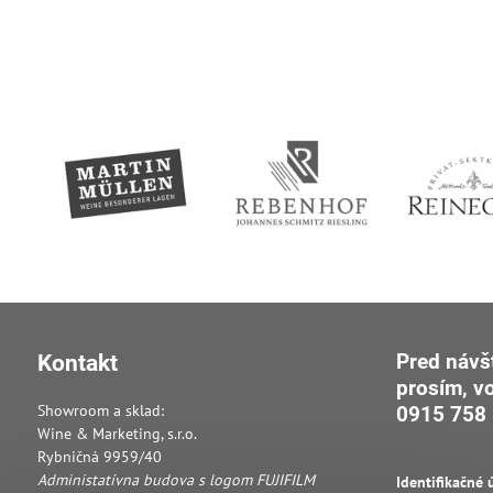
Pred návš
Kontakt
prosím, v
Showroom a sklad:
0915 758 
Wine & Marketing, s.r.o.
Rybničná 9959/40
Administatívna budova s logom FUJIFILM
Identifikačné 