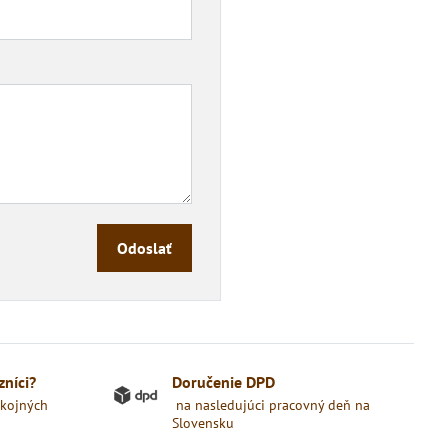
Odoslať
zníci?
Doručenie DPD
okojných
na nasledujúci pracovný deň na
Slovensku