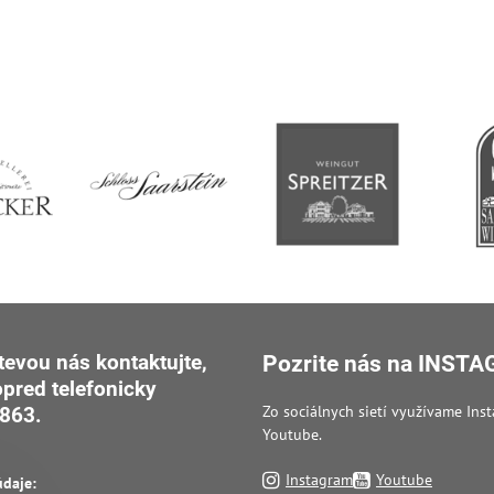
tevou nás kontaktujte,
Pozrite nás na INST
opred
telefonicky
Zo sociálnych sietí využívame Ins
863.
Youtube.
Instagram
Youtube
údaje: