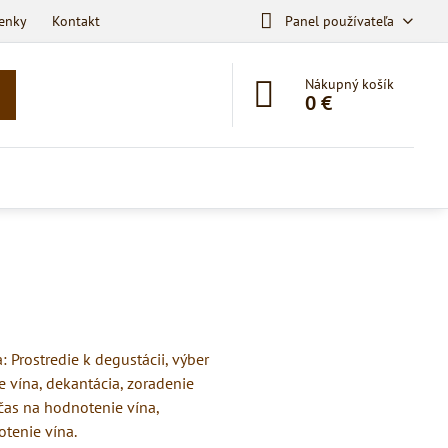
enky
Kontakt
Panel používateľa
Nákupný košík
0 €
a: Prostredie k degustácii, výber
 vína, dekantácia, zoradenie
 čas na hodnotenie vína,
otenie vína.