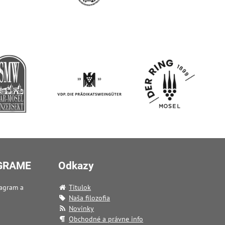
AGRAME
Odkazy
tagram a
Titulok
Naša filozofia
Novinky
Obchodné a právne info