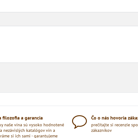
 filozofia a garancia
Čo o nás hovoria záka
ky naše vína sú vysoko hodnotené
prečítajte si recenzie sp
a nezávislých katalógov vín a
zákazníkov
ráme si ich sami - garantujeme