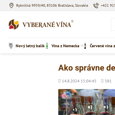
Rybničná 9959/40, 83106 Bratislava, Slovakia
+421 91
Nový letný balík
Vína z Nemecka
Červené vína 
Ako správne de
Pridané
Počet
14.8.2024 15:04:45
581
zobraze